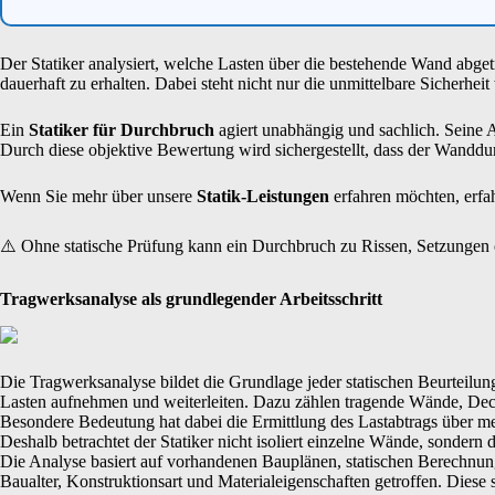
Der Statiker analysiert, welche Lasten über die bestehende Wand abget
dauerhaft zu erhalten. Dabei steht nicht nur die unmittelbare Sicherhei
Ein
Statiker für Durchbruch
agiert unabhängig und sachlich. Seine 
Durch diese objektive Bewertung wird sichergestellt, dass der Wandd
Wenn Sie mehr über unsere
Statik-Leistungen
erfahren möchten, erfa
⚠️ Ohne statische Prüfung kann ein Durchbruch zu Rissen, Setzungen
Tragwerksanalyse als grundlegender Arbeitsschritt
Die Tragwerksanalyse bildet die Grundlage jeder statischen Beurteil
Lasten aufnehmen und weiterleiten. Dazu zählen tragende Wände, De
Besondere Bedeutung hat dabei die Ermittlung des Lastabtrags über m
Deshalb betrachtet der Statiker nicht isoliert einzelne Wände, sondern
Die Analyse basiert auf vorhandenen Bauplänen, statischen Berechnu
Baualter, Konstruktionsart und Materialeigenschaften getroffen. Diese 