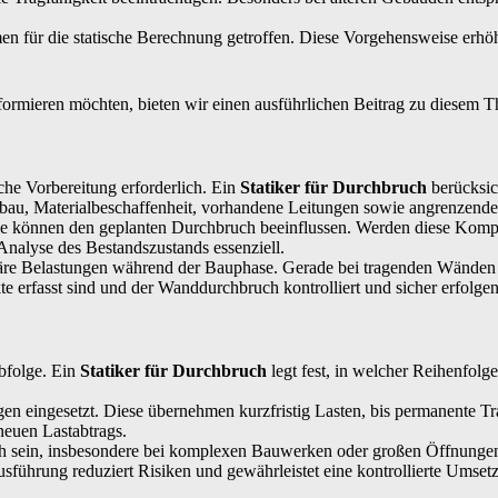
n für die statische Berechnung getroffen. Diese Vorgehensweise erhöht
nformieren möchten, bieten wir einen ausführlichen Beitrag zu diesem T
he Vorbereitung erforderlich. Ein
Statiker für Durchbruch
berücksic
fbau, Materialbeschaffenheit, vorhandene Leitungen sowie angrenzende
e können den geplanten Durchbruch beeinflussen. Werden diese Kompone
Analyse des Bestandszustands essenziell.
räre Belastungen während der Bauphase. Gerade bei tragenden Wänden 
ekte erfasst sind und der Wanddurchbruch kontrolliert und sicher erfolge
Abfolge. Ein
Statiker für Durchbruch
legt fest, in welcher Reihenfolg
n eingesetzt. Diese übernehmen kurzfristig Lasten, bis permanente Tr
neuen Lastabtrags.
h sein, insbesondere bei komplexen Bauwerken oder großen Öffnungen.
führung reduziert Risiken und gewährleistet eine kontrollierte Umse