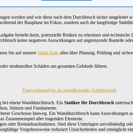
ragen werden und wie diese nach dem Durchbruch sicher umgeleitet werde
t während der Bauphase im Fokus, sondern auch die langfristige Stabilitä
Aufgabe besteht darin, potenzielle Risiken zu erkennen und technisch
urchbruch keine negativen Auswirkungen auf angrenzende Bauteile ode
hren Sie auf unserer
Statik-Seite
alles über Planung, Prüfung und siche
 oder strukturellen Schäden am gesamten Gebäude führen.
ung bei einem Wanddurchbruch. Ein
Statiker für Durchbruch
untersuch
cken, Stützen und Fundamente.
ehrere Geschosse hinweg. Ein Wanddurchbruch kann Auswirkungen auf Ba
 das Zusammenspiel aller tragenden Elemente.
ngen oder Bestandsaufnahmen. Sind diese Unterlagen unvollständig od
sorgfältige Vorgehensweise reduziert Unsicherheiten und ermöglicht ein