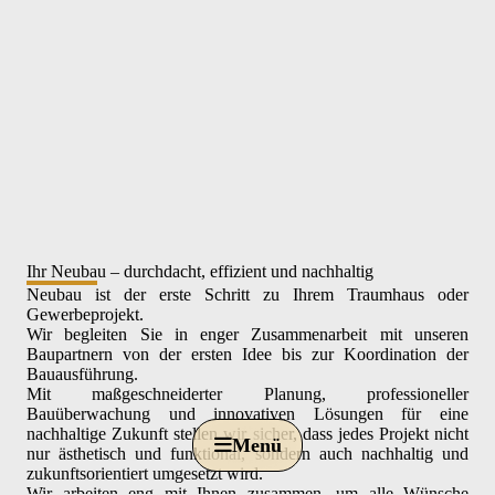
Ihr Neubau – durchdacht, effizient und nachhaltig
Neubau ist der erste Schritt zu Ihrem Traumhaus oder
Gewerbeprojekt.
Wir begleiten Sie in enger Zusammenarbeit mit unseren
Baupartnern von der ersten Idee bis zur Koordination der
Bauausführung.
Alphabau
Mit maßgeschneiderter Planung, professioneller
Engineering
Bauüberwachung und innovativen Lösungen für eine
nachhaltige Zukunft stellen wir sicher, dass jedes Projekt nicht
Menü
nur ästhetisch und funktional, sondern auch nachhaltig und
Inn
Bauvorhaben
zukunftsorientiert umgesetzt wird.
Int
Wir arbeiten eng mit Ihnen zusammen, um alle Wünsche