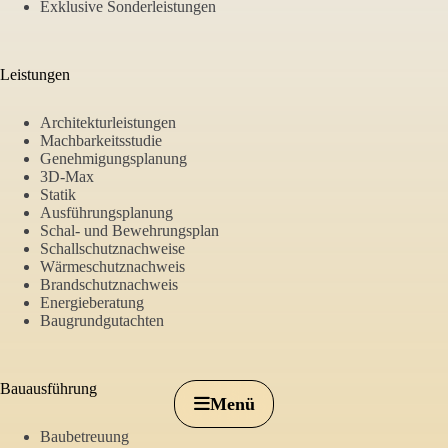
Exklusive Sonderleistungen
Leistungen
Architekturleistungen
Machbarkeitsstudie
Genehmigungsplanung
3D-Max
Statik
Ausführungsplanung
Schal- und Bewehrungsplan
Schallschutznachweise
Wärmeschutznachweis
Brandschutznachweis
Energieberatung
Baugrundgutachten
Alphabau
Engineering
Bauausführung
Menü
Inn
Bauvorhaben
Baubetreuung
Int