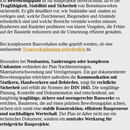
Ein
Bewehrungsplan
ist für Bauprojekte unverzichtbar, da er die
Tragfähigkeit, Stabilität und Sicherheit
von Betonbauwerken
sicherstellt. Er gibt detailliert vor, wie Stahlstäbe und -matten zu
verlegen sind, welche Durchmesser, Biegeradien und Abstände
erforderlich sind und welche Bereiche verstärkt werden müssen.
Bauherren und Bauleiter profitieren von klaren Vorgaben, die Fehler
auf der Baustelle reduzieren und die Umsetzung effizient gestalten.
Bei komplexeren Bauvorhaben sollte geprüft werden, ob eine
umfassende
Tragwerksplanung erforderlich
ist.
Besonders bei
Neubauten, Sanierungen oder komplexen
Umbauten
verhindert der Plan Nachbesserungen,
Materialverschwendung und Verzögerungen. Ein gut dokumentierter
Bewehrungsplan erleichtert außerdem die
Kommunikation mit
Statikern, Handwerkern und Behörden
, sorgt für
rechtliche
Sicherheit
und erfüllt die Normen der
DIN 1045
. Die sorgfältige
Planung, Kontrolle und Dokumentation sind entscheidend, um
langfristig
tragfähige, sichere und normgerechte Bauwerke
zu
errichten. Bauherren, die auf einen präzisen Bewehrungsplan achten,
sichern sich somit eine
stabile Konstruktion, effiziente Bauprozesse
und nachhaltigen Werterhalt
. Der Plan ist daher nicht nur ein
technisches Dokument, sondern ein
zentrales Werkzeug für
erfolgreiche Bauprojekte
.