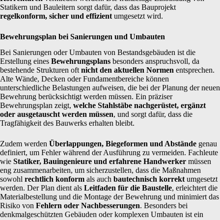
Statikern und Bauleitern sorgt dafür, dass das Bauprojekt
regelkonform, sicher und effizient
umgesetzt wird.
Bewehrungsplan bei Sanierungen und Umbauten
Bei Sanierungen oder Umbauten von Bestandsgebäuden ist die
Erstellung eines
Bewehrungsplans
besonders anspruchsvoll, da
bestehende Strukturen oft
nicht den aktuellen Normen
entsprechen.
Alte Wände, Decken oder Fundamentbereiche können
unterschiedliche Belastungen aufweisen, die bei der Planung der neuen
Bewehrung berücksichtigt werden müssen. Ein präziser
Bewehrungsplan zeigt,
welche Stahlstäbe nachgerüstet, ergänzt
oder ausgetauscht werden müssen
, und sorgt dafür, dass die
Tragfähigkeit des Bauwerks erhalten bleibt.
Zudem werden
Überlappungen, Biegeformen und Abstände
genau
definiert, um Fehler während der Ausführung zu vermeiden. Fachleute
wie
Statiker, Bauingenieure und erfahrene Handwerker
müssen
eng zusammenarbeiten, um sicherzustellen, dass die Maßnahmen
sowohl
rechtlich konform
als auch
bautechnisch korrekt
umgesetzt
werden. Der Plan dient als
Leitfaden für die Baustelle
, erleichtert die
Materialbestellung und die Montage der Bewehrung und minimiert das
Risiko von
Fehlern oder Nachbesserungen
. Besonders bei
denkmalgeschützten Gebäuden oder komplexen Umbauten ist ein