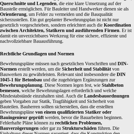
Querschnitte und Legenden
, die eine klare Umsetzung auf der
Baustelle ermöglichen. Für Bauleiter und Handwerker dienen sie als
Orientierung
, um Fehler zu vermeiden und die Bauqualität
sicherzustellen. Ein gut geplanter Bewehrungsplan ist nicht nur
gesetzlich vorgeschrieben, sondern erleichtert auch die
Koordination
zwischen Architekten, Statikern und ausführenden Firmen
. Er ist
damit ein unverzichtbares Werkzeug für eine sichere, effiziente und
nachvollziehbare Bauausführung.
Rechtliche Grundlagen und Normen
Bewehrungspläne müssen nach gesetzlichen Vorschriften und
DIN-
Normen
erstellt werden, um die
Sicherheit und Stabilität
von
Bauwerken zu gewährleisten. Relevant sind insbesondere die
DIN
1045-1 für Betonbau
und die zugehörigen Ergänzungen zur
Bewehrungsplanung
. Diese Normen legen fest, wie
Stahlbeton
bemessen
, welche Bewehrungslagen erforderlich und welche
Mindestabstände einzuhalten sind. Auch die
Landesbauordnungen
geben Vorgaben zur Statik, Tragfähigkeit und Sicherheit von
Bauteilen. Bauherren sollten sicherstellen, dass die erstellten
Bewehrungspläne
von einem qualifizierten Statiker oder
Bauingenieur geprüft
werden, bevor die Bauarbeiten beginnen.
Fehlerhafte Pläne können zu
rechtlichen Problemen,
Bauverzögerungen
oder gar zu
Strukturschäden
führen. Die
Einhaltung dieser Normen garantiert, dass die Konstruktion den