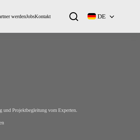
DE
artner werden
Jobs
Kontakt
g und Projektbegleitung vom Experten.
en