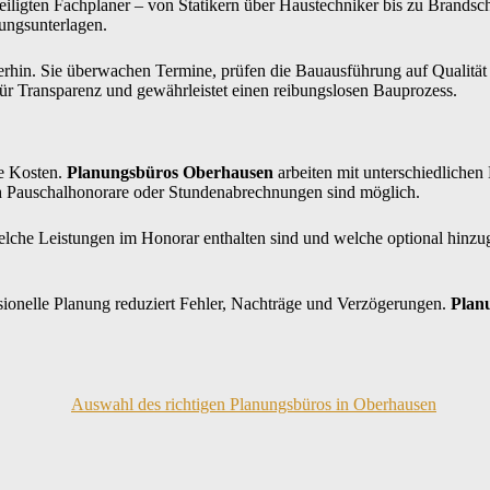
teiligten Fachplaner – von Statikern über Haustechniker bis zu Brands
ungsunterlagen.
rhin. Sie überwachen Termine, prüfen die Bauausführung auf Qualität u
für Transparenz und gewährleistet einen reibungslosen Bauprozess.
ie Kosten.
Planungsbüros Oberhausen
arbeiten mit unterschiedliche
h Pauschalhonorare oder Stundenabrechnungen sind möglich.
 welche Leistungen im Honorar enthalten sind und welche optional hinz
ssionelle Planung reduziert Fehler, Nachträge und Verzögerungen.
Plan