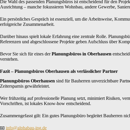
Die Wahl des passenden Planungsbüros ist entscheidend für den Projek
Ausrichtung – manche fokussieren Wohnbau, andere Gewerbe, Sanierun
Ein persönliches Gespräch ist essenziell, um die Arbeitsweise, Kommu
erfolgreiche Zusammenarbeit.
Darüber hinaus spielt lokale Erfahrung eine zentrale Rolle. Planungs
Referenzen und abgeschlossene Projekte geben Aufschluss über Kompe
Bevor Sie sich für eines der
Planungsbüros in Oberhausen
entscheide
verstehen.
Fazit – Planungsbüros Oberhausen als verlässlicher Partner
Planungsbüros Oberhausen
sind für Bauherren unverzichtbare Partne
Zeitersparnis gewährleistet.
Wer frühzeitig auf professionelle Planung setzt, minimiert Risiken, v
Vorschriften, ist lokales Know-how entscheidend.
Zusammengefasst gilt: Ein gutes Planungsbüro begleitet Bauherren nicht
📧
info@alphabau-ing.de