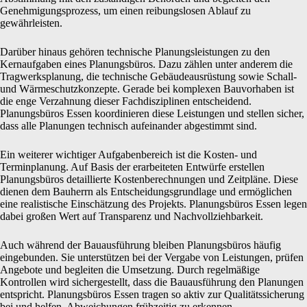
Genehmigungsprozess, um einen reibungslosen Ablauf zu
gewährleisten.
Darüber hinaus gehören technische Planungsleistungen zu den
Kernaufgaben eines Planungsbüros. Dazu zählen unter anderem die
Tragwerksplanung, die technische Gebäudeausrüstung sowie Schall-
und Wärmeschutzkonzepte. Gerade bei komplexen Bauvorhaben ist
die enge Verzahnung dieser Fachdisziplinen entscheidend.
Planungsbüros Essen koordinieren diese Leistungen und stellen sicher,
dass alle Planungen technisch aufeinander abgestimmt sind.
Ein weiterer wichtiger Aufgabenbereich ist die Kosten- und
Terminplanung. Auf Basis der erarbeiteten Entwürfe erstellen
Planungsbüros detaillierte Kostenberechnungen und Zeitpläne. Diese
dienen dem Bauherrn als Entscheidungsgrundlage und ermöglichen
eine realistische Einschätzung des Projekts. Planungsbüros Essen legen
dabei großen Wert auf Transparenz und Nachvollziehbarkeit.
Auch während der Bauausführung bleiben Planungsbüros häufig
eingebunden. Sie unterstützen bei der Vergabe von Leistungen, prüfen
Angebote und begleiten die Umsetzung. Durch regelmäßige
Kontrollen wird sichergestellt, dass die Bauausführung den Planungen
entspricht. Planungsbüros Essen tragen so aktiv zur Qualitätssicherung
bei und helfen, Abweichungen frühzeitig zu erkennen.